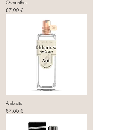
Osmanthus
Prix
87,00 €
Ambrette
Prix
87,00 €