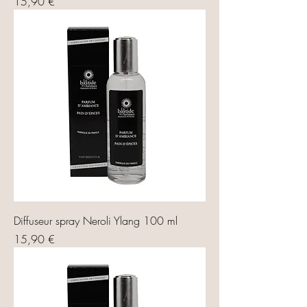
Prix
15,90 €
Diffuseur spray Neroli Ylang 100 ml
Prix
15,90 €