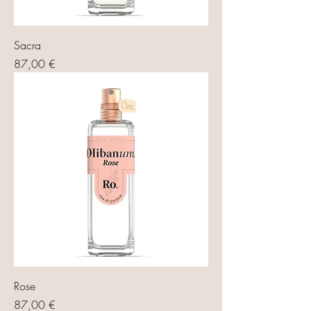
Sacra
Prix
87,00 €
Rose
Prix
87,00 €