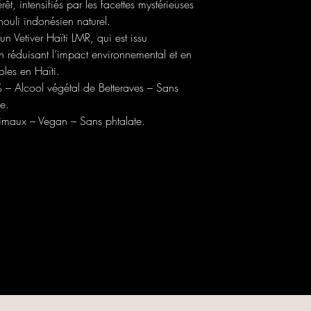
rêt, intensifiés par les facettes mystérieuses
ouli indonésien naturel.
un Vetiver Haïti LMR, qui est issu
 en réduisant l’impact environnemental et en
les en Haïti.
– Alcool végétal de Betteraves – Sans
e.
animaux – Vegan – Sans phtalate.
MADEMOISELLE LIA