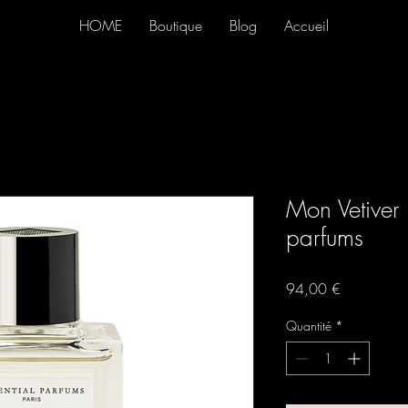
HOME
Boutique
Blog
Accueil
Mon Vetiver 
parfums
Prix
94,00 €
Quantité
*