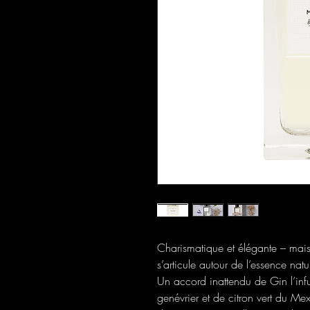
Charismatique et élégante – mais
s’articule autour de l’essence natur
Un accord inattendu de Gin l’infu
genévrier et de citron vert du Me