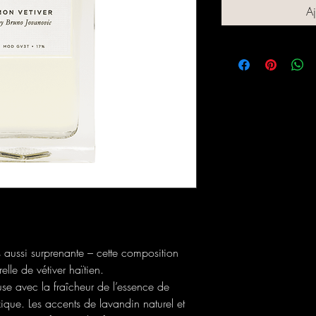
Aj
 aussi surprenante – cette composition
elle de vétiver haïtien.
se avec la fraîcheur de l’essence de
xique. Les accents de lavandin naturel et